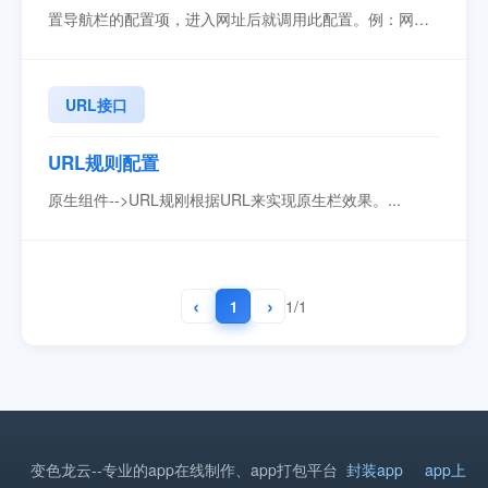
置导航栏的配置项，进入网址后就调用此配置。例：网站
上有支付，想在支付网页增加一个返回按键。网址输入：
http://.*.alipay.com/.*导航栏状态改为显示。导航栏配置开
启导航栏功能，默认状态设置为隐藏，左键可以设置为网
URL接口
页后退。...
URL规则配置
原生组件-->URL规刚根据URL来实现原生栏效果。...
1/1
1
变色龙云--专业的app在线制作、app打包平台
封装app
app上