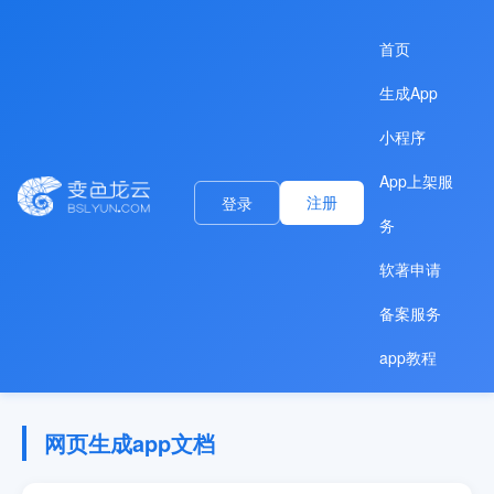
首页
生成App
小程序
App上架服
注册
登录
务
软著申请
备案服务
app教程
网页生成app文档