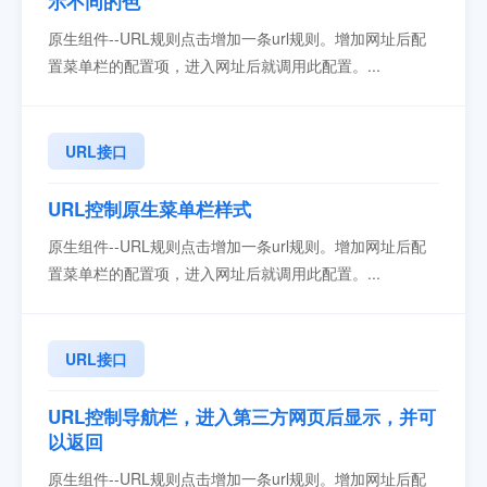
示不同的色
原生组件--URL规则点击增加一条url规则。增加网址后配
置菜单栏的配置项，进入网址后就调用此配置。...
URL接口
URL控制原生菜单栏样式
原生组件--URL规则点击增加一条url规则。增加网址后配
置菜单栏的配置项，进入网址后就调用此配置。...
URL接口
URL控制导航栏，进入第三方网页后显示，并可
以返回
原生组件--URL规则点击增加一条url规则。增加网址后配