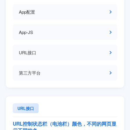
App配置
App-JS
URL接口
第三方平台
URL接口
URL控制状态栏（电池栏）颜色，不同的网页显