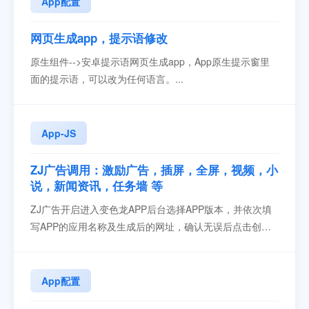
App配置
网页生成app，提示语修改
原生组件-->安卓提示语网页生成app，App原生提示窗里
面的提示语，可以改为任何语言。...
App-JS
ZJ广告调用：激励广告，插屏，全屏，视频，小
说，新闻资讯，任务墙 等
ZJ广告开启进入变色龙APP后台选择APP版本，并依次填
写APP的应用名称及生成后的网址，确认无误后点击创建
应用按钮在变色龙后台APP配置处，点击第三方配置->三
方广告，选择ZJ广告2. 找到底部ZJ广告配置>>开启 ，填
写AppId和开屏广告ID，点击保存后生效引入 zjJSBridge下
App配置
载zjJSBridge-230329...