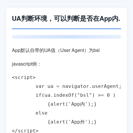
UA判断环境，可以判断是否在App内.
App默认自带的UA值（
User Agent
）为bsl
javascript例：
<script>

	var ua = navigator.userAgent;

	if(ua.indexOf("bsl") >= 0 )

            {alert('App内');}

        else

            {alert('App外');}

</script>