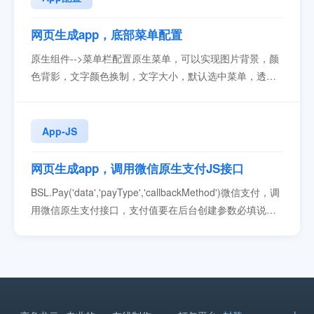
页后退。...
网页生成app，底部菜单配置
原生组件-->菜单栏配置原生菜单，可以实现图片背景，颜
色背影，文字颜色换制，文字大小，默认选中菜单，透明
度等功能。按键可以配置：文件，图标，按键的功能（打
开链接，运行JS，分享，扫码，关于，清缓存，跳转浏览
器，网页前进/后退，关闭App，打开左侧栏，刷新网
App-JS
页）...
网页生成app，调用微信原生支付JS接口
BSL.Pay('data','payType','callbackMethod')微信支付，调
用微信原生支付接口，支付值要在后台创建参数必填说明
data是定单数据，格式为字符串。payType是固定值：
WEIXINcallbackMethod是回调的JS函数data数据data内容
值，值一定是字符串。参数必填说明appid是微信开放平台
审核通过的应用APPIDpartn...