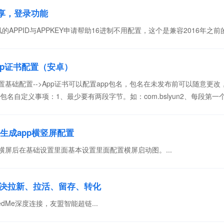
享，登录功能
的APPID与APPKEY申请帮助16进制不用配置，这个是兼容2016年之前
pp证书配置（安卓）
置基础配置-->App证书可以配置app包名，包名在未发布前可以随意
名自定义事项：1、最少要有两段字节。如：com.bslyun2、每段
义包后，就可...
生成app横竖屏配置
横屏后在基础设置里面基本设置里面配置横屏启动图。...
p解决拉新、拉活、留存、转化
edMe深度连接，友盟智能超链...